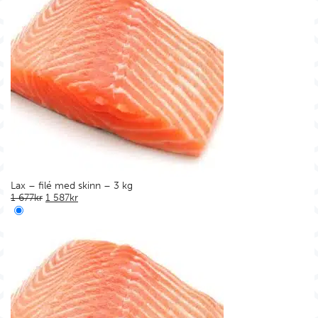
Lax – filé med skinn – 3 kg
Det ursprungliga priset var: 1 677kr.
Det nuvarande priset är: 1 587kr.
1 677
kr
1 587
kr