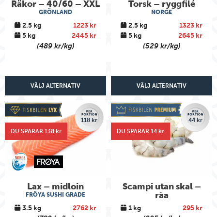
Räkor – 40/60 – XXL
Torsk – ryggfilé
GRÖNLAND
NORGE
2.5 kg
1223 kr
2.5 kg
1323 kr
5 kg
2445 kr
5 kg
2645 kr
(489 kr/kg)
(529 kr/kg)
VÄLJ ALTERNATIV
VÄLJ ALTERNATIV
118 kr
44 kr
DU SPARAR 138 kr
DU SPARAR 14 kr
Lax – midloin
Scampi utan skal –
råa
FRÖYA SUSHI GRADE
3.5 kg
2762 kr
1 kg
295 kr