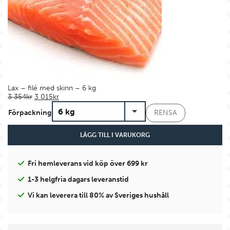
Lax – filé med skinn – 6 kg
Det ursprungliga priset var: 3 354kr.
Det nuvarande priset är: 3 015kr.
3 354
kr
3 015
kr
Förpackning
RENSA
LÄGG TILL I VARUKORG
Fri hemleverans vid köp över 699 kr
1-3 helgfria dagars leveranstid
Vi kan leverera till 80% av Sveriges hushåll