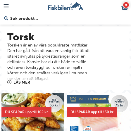
0
Torsk
Torsken är en av våra populäraste matfiskar.
Den har gått från att vara en vanlig fisk till att
istället avnjutas på lyxrestauranger som en
delikatess. Kanske har du ätit både torskfilé
och även torskryggfilé. Torsken är mjäll i
köttet och den smälter verkligen i munnen
när den är rätt tillagad.
LÄS MER
33 kr
75 kr
DU SPARAR upp till 102 kr
DU SPARAR upp till 150 kr