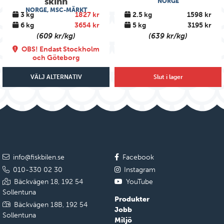
skinn
NORGE
NORGE, MSC-MÄRKT
3 kg
1827 kr
2.5 kg
1598 kr
6 kg
3654 kr
5 kg
3195 kr
(609 kr/kg)
(639 kr/kg)
OBS! Endast Stockholm
och Göteborg
VÄLJ ALTERNATIV
Slut i lager
info@fiskbilen.se
Facebook
010-330 02 30
Instagram
Bäckvägen 18, 192 54
YouTube
Sollentuna
Produkter
Bäckvägen 18B, 192 54
Jobb
Sollentuna
Miljö