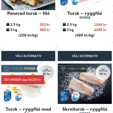
Panerad torsk – filé
Torsk – ryggfilé
NORGE
2.5 kg
523 kr
2.5 kg
1248 kr
5 kg
993 kr
5 kg
2495 kr
(209 kr/kg)
(499 kr/kg)
VÄLJ ALTERNATIV
VÄLJ ALTERNATIV
85 kr
96 kr
DU SPARAR upp till 219 kr
Torsk – ryggfilé med
Skreitorsk – ryggfilé