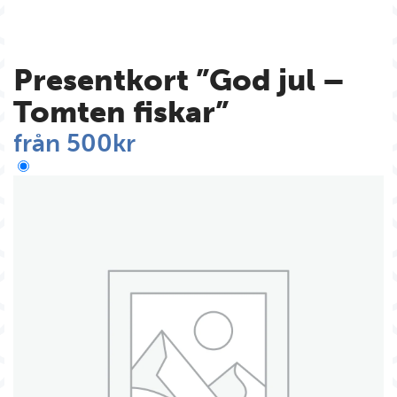
Presentkort ”God jul –
Tomten fiskar”
från
500
kr