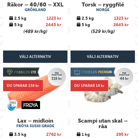
Räkor – 40/60 – XXL
Torsk – ryggfilé
GRÖNLAND
NORGE
2.5 kg
1223 kr
2.5 kg
1323 kr
5 kg
2445 kr
5 kg
2645 kr
(489 kr/kg)
(529 kr/kg)
VÄLJ ALTERNATIV
VÄLJ ALTERNATIV
118 kr
44 kr
DU SPARAR 138 kr
DU SPARAR 14 kr
Lax – midloin
Scampi utan skal –
råa
FRÖYA SUSHI GRADE
3.5 kg
2762 kr
1 kg
295 kr