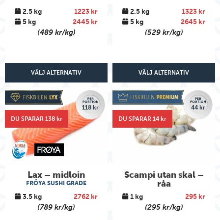
2.5 kg
1223 kr
2.5 kg
1323 kr
5 kg
2445 kr
5 kg
2645 kr
(489 kr/kg)
(529 kr/kg)
VÄLJ ALTERNATIV
VÄLJ ALTERNATIV
118 kr
44 kr
DU SPARAR 138 kr
DU SPARAR 14 kr
Lax – midloin
Scampi utan skal –
råa
FRÖYA SUSHI GRADE
3.5 kg
2762 kr
1 kg
295 kr
(789 kr/kg)
(295 kr/kg)