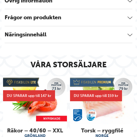
Övrig information
Frågor om produkten
Näringsinnehåll
VÅRA STORSÄLJARE
73 kr
79 kr
DU SPARAR upp till 147 kr
DU SPARAR upp till 159 kr
Räkor – 40/60 – XXL
Torsk – ryggfilé
GRÖNLAND
NORGE