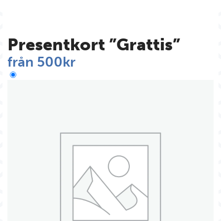
Presentkort ”Grattis”
från
500
kr