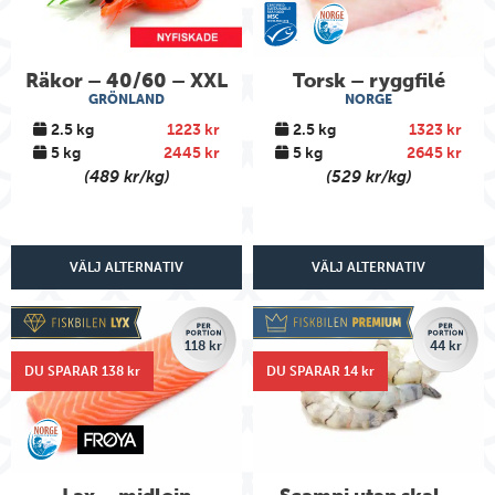
Räkor – 40/60 – XXL
Torsk – ryggfilé
GRÖNLAND
NORGE
2.5 kg
1223 kr
2.5 kg
1323 kr
5 kg
2445 kr
5 kg
2645 kr
(489 kr/kg)
(529 kr/kg)
VÄLJ ALTERNATIV
VÄLJ ALTERNATIV
118 kr
44 kr
DU SPARAR 138 kr
DU SPARAR 14 kr