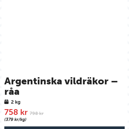
Argentinska vildräkor –
råa
2 kg
758 kr
798 kr
(379 kr/kg)