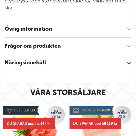
Styckfrysta och storlekssorterade råa vildräkor med
skal
Övrig information
Frågor om produkten
Näringsinnehåll
VÅRA STORSÄLJARE
73 kr
79 kr
DU SPARAR upp till 147 kr
DU SPARAR upp till 159 kr