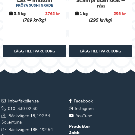
Lax – midloin
Scampi utan skal –
råa
FRÖYA SUSHI GRADE
3.5 kg
2762 kr
1 kg
295 kr
(789 kr/kg)
(295 kr/kg)
LÄGG TILL I VARUKORG
LÄGG TILL I VARUKORG
info@fiskbilen.se
Facebook
010-330 02 30
Instagram
Bäckvägen 18, 192 54
YouTube
Sollentuna
Produkter
Bäckvägen 18B, 192 54
Jobb