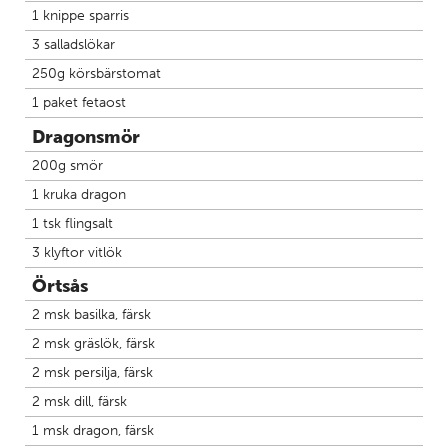
DU SPARAR 138 kr
73 kr
1 knippe sparris
DU SPARAR upp till 147 kr
3 salladslökar
250g körsbärstomat
1 paket fetaost
Dragonsmör
200g smör
1 kruka dragon
Torsk – ryggfilé
1 tsk flingsalt
NORGE
Lax – midloin
3 klyftor vitlök
1323 kr
2.5 kg
FRÖYA SUSHI GRADE
Räkor – 40/60 – XXL
2645 kr
5 kg
Örtsås
2762 kr
3.5 kg
GRÖNLAND
(529 kr/kg)
(789 kr/kg)
2 msk basilka, färsk
1223 kr
2.5 kg
2445 kr
5 kg
2 msk gräslök, färsk
(489 kr/kg)
2 msk persilja, färsk
VÄLJ ALTERNATIV
2 msk dill, färsk
LÄGG TILL I VARUKORG
1 msk dragon, färsk
VÄLJ ALTERNATIV