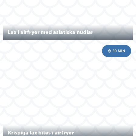
Lax i airfryer med asiatiska nudlar
20 MIN
Krispiga lax bites i airfryer