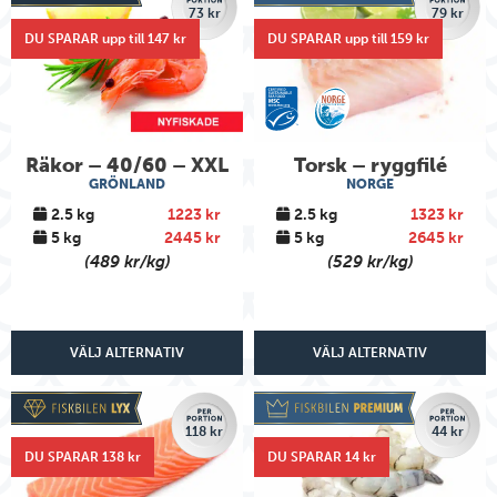
73 kr
79 kr
DU SPARAR upp till 147 kr
DU SPARAR upp till 159 kr
Räkor – 40/60 – XXL
Torsk – ryggfilé
GRÖNLAND
NORGE
2.5 kg
1223 kr
2.5 kg
1323 kr
5 kg
2445 kr
5 kg
2645 kr
(489 kr/kg)
(529 kr/kg)
VÄLJ ALTERNATIV
VÄLJ ALTERNATIV
118 kr
44 kr
DU SPARAR 138 kr
DU SPARAR 14 kr