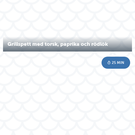
Grillspett med torsk, paprika och rödlök
25 MIN