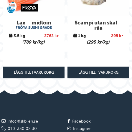
Lax – midloin
Scampi utan skal –
råa
FRÖYA SUSHI GRADE
3.5 kg
2762 kr
1 kg
295 kr
(789 kr/kg)
(295 kr/kg)
LÄGG TILL I VARUKORG
LÄGG TILL I VARUKORG
info@fiskbilen.se
Facebook
010-330 02 30
Instagram