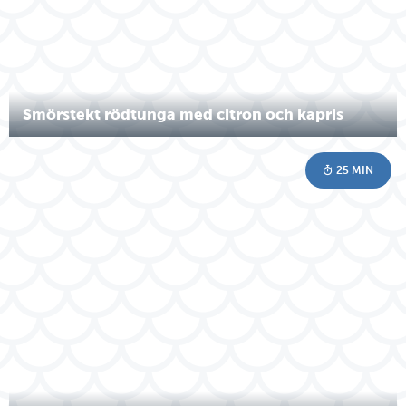
Smörstekt rödtunga med citron och kapris
25 MIN