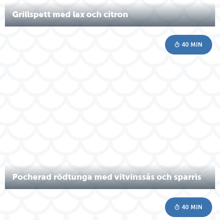
Grillspett med lax och citron
40 MIN
Pocherad rödtunga med vitvinssås och sparris
40 MIN