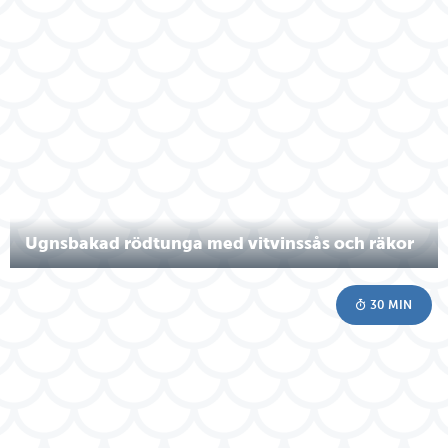
Ugnsbakad rödtunga med vitvinssås och räkor
30 MIN