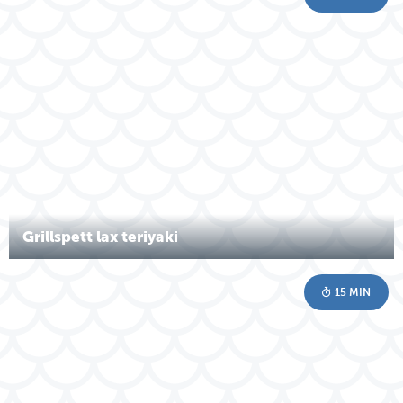
Grillspett lax teriyaki
15 MIN