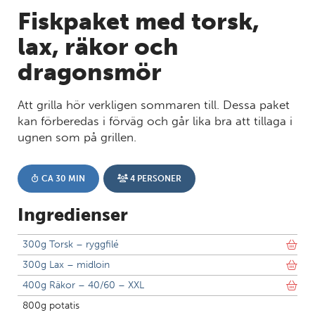
Fiskpaket med torsk,
lax, räkor och
dragonsmör
Att grilla hör verkligen sommaren till. Dessa paket
kan förberedas i förväg och går lika bra att tillaga i
ugnen som på grillen.
CA 30 MIN
4 PERSONER
Ingredienser
300g Torsk – ryggfilé
300g Lax – midloin
79 kr
400g Räkor – 40/60 – XXL
DU SPARAR upp till 159 kr
118 kr
800g potatis