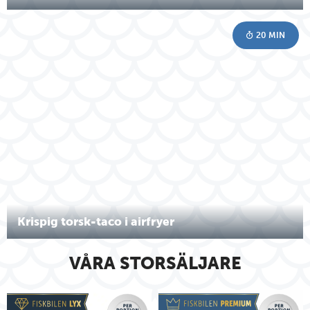
20 MIN
Krispig torsk-taco i airfryer
VÅRA STORSÄLJARE